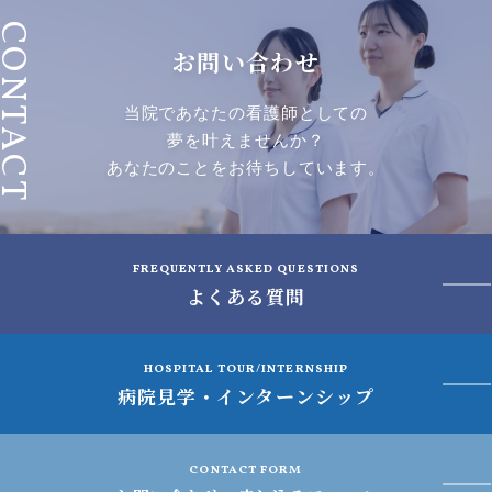
ONTACT
お問い合わせ
当院であなたの看護師としての
夢を叶えませんか？
あなたのことをお待ちしています。
FREQUENTLY ASKED QUESTIONS
よくある質問
HOSPITAL TOUR/INTERNSHIP
病院見学・インターンシップ
CONTACT FORM