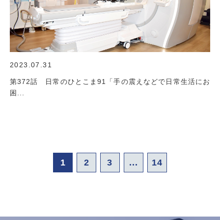
2023.07.31
第372話 日常のひとこま91「手の震えなどで日常生活にお
困...
1
2
3
...
14