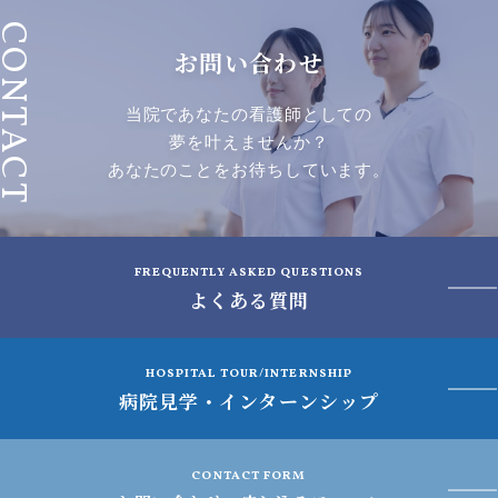
ONTACT
お問い合わせ
当院であなたの看護師としての
夢を叶えませんか？
あなたのことをお待ちしています。
FREQUENTLY ASKED QUESTIONS
よくある質問
HOSPITAL TOUR/INTERNSHIP
病院見学・インターンシップ
CONTACT FORM