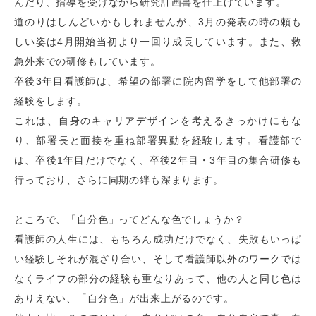
んだり、指導を受けながら研究計画書を仕上げています。
道のりはしんどいかもしれませんが、3月の発表の時の頼も
しい姿は4月開始当初より一回り成長しています。また、救
急外来での研修もしています。
卒後3年目看護師は、希望の部署に院内留学をして他部署の
経験
をします。
これは、自身のキャリアデザインを考えるきっかけにもな
り、部署長と面接を重ね部署異動を経験します。看護部で
は、卒後1年目だけでなく、卒後2年目・3年目の集合研修も
行っており、さらに同期の絆も深まります。
ところで、
「自分色」
ってどんな色でしょうか？
看護師の人生には、もちろん成功だけでなく、失敗もいっぱ
い経験しそれが混ざり合い、そして看護師以外のワークでは
なくライフの部分の経験も重なりあって、他の人と同じ色は
ありえない、「自分色」が出来上がるのです。