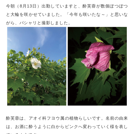
今朝（8月13日）出勤していますと、酔芙蓉が数個ぽつぽつ
と大輪を咲かせていました。「今年も咲いたな～」と思いな
がら、パシャリと撮影しました。
酔芙蓉は、アオイ科フヨウ属の植物らしいです。名前の由来
は、お酒に酔うように白からピンクへ変わっていく様を表し