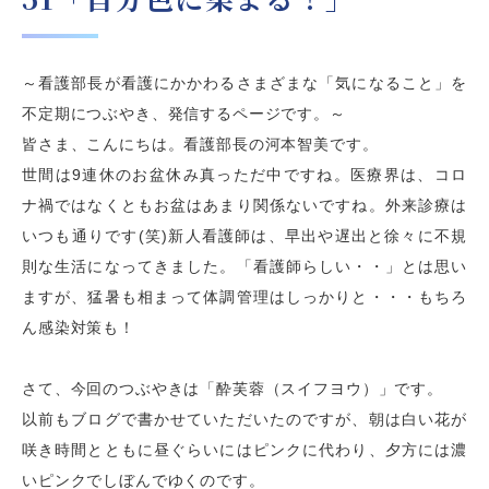
～看護部長が看護にかかわるさまざまな「気になること」を
不定期につぶやき、発信するページです。～
皆さま、こんにちは。看護部長の河本智美です。
世間は9連休のお盆休み真っただ中ですね。医療界は、コロ
ナ禍ではなくともお盆はあまり関係ないですね。外来診療は
いつも通りです(笑)新人看護師は、早出や遅出と徐々に不規
則な生活になってきました。「看護師らしい・・」とは思い
ますが、猛暑も相まって体調管理はしっかりと・・・もちろ
ん感染対策も！
さて、今回のつぶやきは「
酔芙蓉（スイフヨウ）
」です。
以前もブログで書かせていただいたのですが、朝は白い花が
咲き時間とともに昼ぐらいにはピンクに代わり、夕方には濃
いピンクでしぼんでゆくのです。