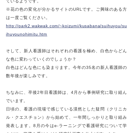
ているようです。
※花の色の変化が分かるサイトのURLです。ご興味のある方
は一度ご覧ください。
http://park2.wakwak.com/~koizumi/kusabana/suihuyou/su
ihuyounohimitu.htm
そして、新人看護師はそれぞれの看護を極め、白色からどん
な色に変わっていくのでしょうか？
白色はどんな色にも染まります。今年の35名の新人看護師の
数年後が楽しみです。
ちなみに、
卒後2年目看護師は、4月から事例研究
に取り組ん
でいます。
日頃の、看護の現場で感じている漠然とした疑問（クリニカ
ル・クエスチョン）から始めて、一年間しっかりと取り組み
発表します。8月の今はe-ラーニングで看護研究について学