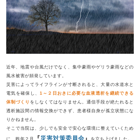
近年、地震や台風だけでなく、集中豪雨やゲリラ豪雨などの
風水被害が頻発しています。
災害によってライフラインが寸断されると、大量の水道水と
電気を確保し、
1～２日おきに必要な血液透析を継続できる
体制づくり
をしなくてはなりません。通信手段が絶たれると
透析施設間の情報交換ができず、患者様自身が孤立状態にな
りかねません。
そこで当院は、少しでも安全で安心な環境に整えていくため
『
災害対策委員会
』
に、昨年２月
を立ち上げました。