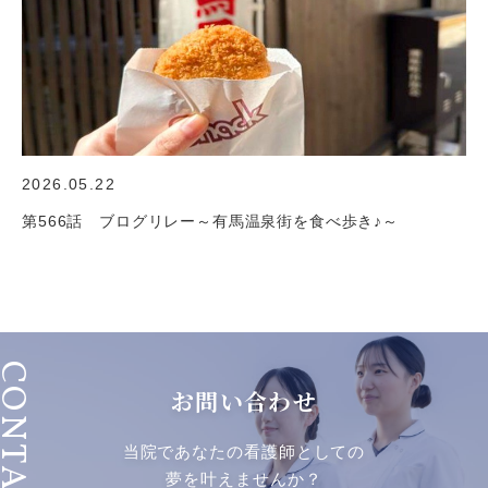
2026.05.22
第566話 ブログリレー～有馬温泉街を食べ歩き♪～
ONTACT
お問い合わせ
当院であなたの看護師としての
夢を叶えませんか？