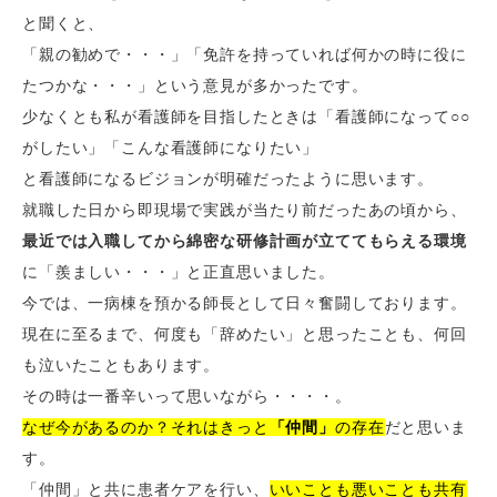
と聞くと、
「親の勧めで・・・」「免許を持っていれば何かの時に役に
たつかな・・・」という意見が多かったです。
少なくとも私が看護師を目指したときは「看護師になって○○
がしたい」「こんな看護師になりたい」
と看護師になるビジョンが明確だったように思います。
就職した日から即現場で実践が当たり前だったあの頃から、
最近では入職してから綿密な研修計画が立ててもらえる環境
に「羨ましい・・・」と正直思いました。
今では、一病棟を預かる師長として日々奮闘しております。
現在に至るまで、何度も「辞めたい」と思ったことも、何回
も泣いたこともあります。
その時は一番辛いって思いながら・・・・。
なぜ今があるのか？それはきっと
「仲間」
の存在
だと思いま
す。
「仲間」と共に患者ケアを行い、
いいことも悪いことも共有