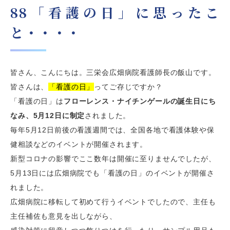
88「看護の日」に思ったこ
と・・・・
皆さん、こんにちは。三栄会広畑病院看護師長の飯山です。
皆さんは、
「看護の日」
ってご存じですか？
「看護の日」は
フローレンス・ナイチンゲールの誕生日にち
なみ、5月12日に制定
されました。
毎年
5
月
12
日前後の看護週間では、全国各地で看護体験や保
健相談などのイベントが開催されます。
新型コロナの影響でここ数年は開催に至りませんでしたが、
5
月
13
日には広畑病院でも「看護の日」のイベントが開催さ
れました。
広畑病院に移転して初めて行うイベントでしたので、主任も
主任補佐も意見を出しながら、