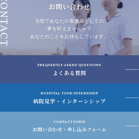
ONTACT
お問い合わせ
当院であなたの看護師としての
夢を叶えませんか？
あなたのことをお待ちしています。
FREQUENTLY ASKED QUESTIONS
よくある質問
HOSPITAL TOUR/INTERNSHIP
病院見学・インターンシップ
CONTACT FORM
お問い合わせ・申し込みフォーム