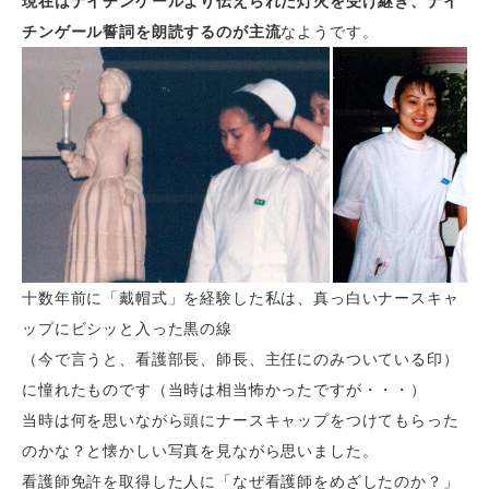
現在はナイチンゲールより伝えられた灯火を受け継ぎ、ナイ
チンゲール誓詞を朗読するのが主流
なようです。
十数年前に「戴帽式」を経験した私は、真っ白いナースキャ
ップにビシッと入った黒の線
（今で言うと、看護部長、師長、主任にのみついている印）
に憧れたものです（当時は相当怖かったですが・・・）
当時は何を思いながら頭にナースキャップをつけてもらった
のかな？と懐かしい写真を見ながら思いました。
看護師免許を取得した人に「なぜ看護師をめざしたのか？」