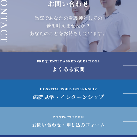
ONTACT
お問い合わせ
当院であなたの看護師としての
夢を叶えませんか？
あなたのことをお待ちしています。
FREQUENTLY ASKED QUESTIONS
よくある質問
HOSPITAL TOUR/INTERNSHIP
病院見学・インターンシップ
CONTACT FORM
お問い合わせ・申し込みフォーム