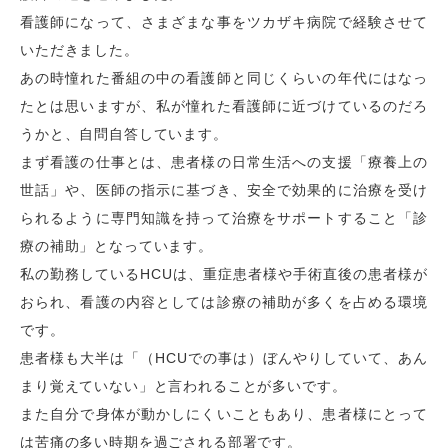
看護師になって、さまざまな事をツカザキ病院で経験させて
いただきました。
あの時憧れた番組の中の看護師と同じくらいの年代にはなっ
たとは思いますが、私が憧れた看護師に近づけているのだろ
うかと、自問自答しています。
まず看護の仕事とは、患者様の日常生活への支援「療養上の
世話」や、医師の指示に基づき、安全で効果的に治療を受け
られるように専門知識を持って治療をサポートすること「診
療の補助」となっています。
私の勤務している
HCU
は、重症患者様や手術直後の患者様が
おられ、看護の内容としては診療の補助が多くを占める環境
です。
患者様も大半は「（
HCU
での事は）ぼんやりしていて、あん
まり覚えていない」と言われることが多いです。
また自分で身体が動かしにくいこともあり、患者様にとって
は苦痛の多い時期を過ごされる部署です。