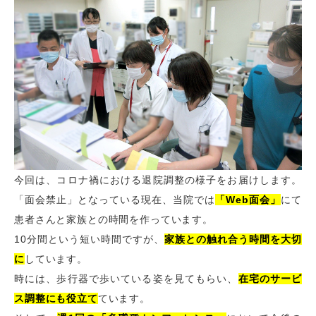
今回は、コロナ禍における退院調整の様子をお届けします。
「面会禁止」となっている現在、当院では
「Web面会」
にて
患者さんと家族との時間を作っています。
10分間という短い時間ですが、
家族との触れ合う時間を大切
に
しています。
時には、歩行器で歩いている姿を見てもらい、
在宅のサービ
ス調整にも役立て
ています。