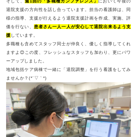
そして、
週1回の「多職種カンファレンス」
において今後の
退院支援の方向性を話し合っています。担当の看護師は、同
様の指導、支援が行えるよう退院支援計画を作成、実施、評
価を行ない、
患者さん一人一人が安心して退院出来るよう支
援
しています。
多職種も含めてスタッフ同士が仲良く、優しく指導してくれ
ますよ😊この度、フレッシュなスタッフも加わり、更にパワ
ーアップしました。
地域包括ケア病棟で一緒に「退院調整」を行う看護をしてみ
ませんか？(*´▽｀*)