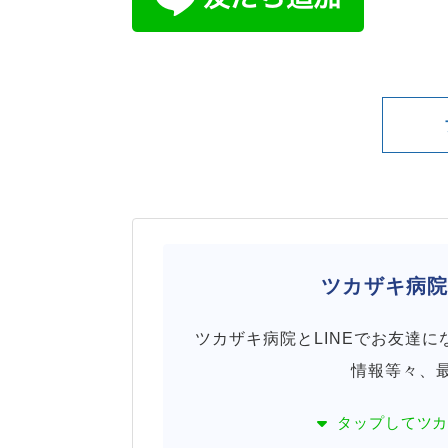
ツカザキ病
ツカザキ病院とLINEでお友達
情報等々、
タップして
ツ