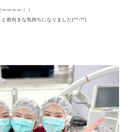
だーーーー！！
前向きな気持ちになりました(*^-^*)
さ