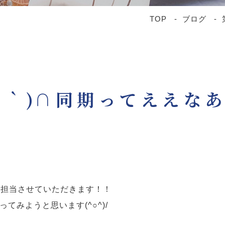
TOP
ブログ
´∀｀)∩同期ってええなあ
が担当させていただきます！！
てみようと思います(^○^)/