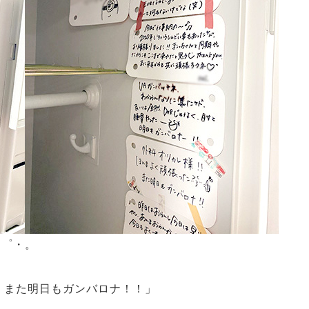
・゜・。
！また明日もガンバロナ！！」