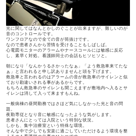
光に関してはなんとかしのぐことが出来ますが、難しいのが
音のコントロールです。
ワンフロアなので全ての音が筒抜けです。
なので患者さんから苦情を受けることもしばしば。
心電図モニターのアラームやナースコールには敏感に反応
し、素早く対処。看護師同士の会話もヒソヒソと。
朝になり「なんかうるさかったなぁ」「よう救急車来てたな
ぁ」と言われると申し訳ありませんと頭を下げます。
救急車と言われるのはアラームの音が救急車のサイレンと似
ており勘違いされる事があるからです。
もちろん救急車のサイレンも聞こえますが敷地内へ入るとサ
イレンは消して入って来ますもんね。
一般病棟の昼間勤務ではさほど気にしなかった光と音の問
題。
夜勤専従となり音に敏感になったような気がします。
患者さんにとっては入院という特別な状況。
しかも、集中治療室という特殊な環境。
そんな中で少しでも安楽に過ごしていただけるよう環境を整