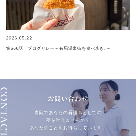
2026.05.22
第566話 ブログリレー～有馬温泉街を食べ歩き♪～
ONTACT
お問い合わせ
当院であなたの看護師としての
夢を叶えませんか？
あなたのことをお待ちしています。