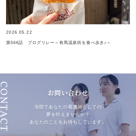
2026.05.22
第566話 ブログリレー～有馬温泉街を食べ歩き♪～
ONTACT
お問い合わせ
当院であなたの看護師としての
夢を叶えませんか？
あなたのことをお待ちしています。