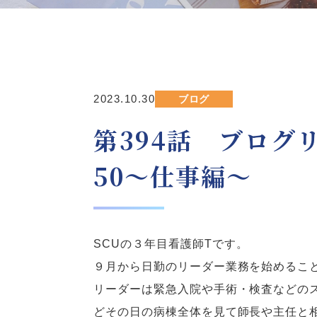
2023.10.30
ブログ
第394話 ブログ
50～仕事編～
SCU
の３年目看護師
T
です。
９月から日勤のリーダー業務を始めるこ
リーダーは緊急入院や手術・検査などの
どその日の病棟全体を見て師長や主任と