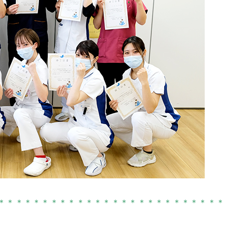
＊＊＊＊＊＊＊＊＊＊＊＊＊＊＊＊＊＊＊＊＊＊＊＊＊＊