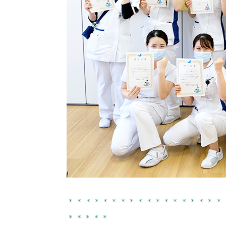
＊＊＊＊＊＊＊＊＊＊＊＊＊＊＊＊＊＊
＊＊＊＊＊