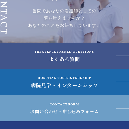
ONTACT
当院であなたの看護師としての
夢を叶えませんか？
あなたのことをお待ちしています。
FREQUENTLY ASKED QUESTIONS
よくある質問
HOSPITAL TOUR/INTERNSHIP
病院見学・インターンシップ
CONTACT FORM
お問い合わせ・申し込みフォーム