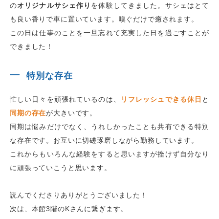
の
オリジナルサシェ作り
を体験してきました。サシェはとて
も良い香りで車に置いています。嗅ぐだけで癒されます。
この日は仕事のことを一旦忘れて充実した日を過ごすことが
できました！
特別な存在
忙しい日々を頑張れているのは、
リフレッシュできる休日
と
同期の存在
が大きいです。
同期は悩みだけでなく、うれしかったことも共有できる特別
な存在です。お互いに切磋琢磨しながら勤務しています。
これからもいろんな経験をすると思いますが挫けず自分なり
に頑張っていこうと思います。
読んでくださりありがとうございました！
次は、本館
3
階の
K
さんに繋ぎます。