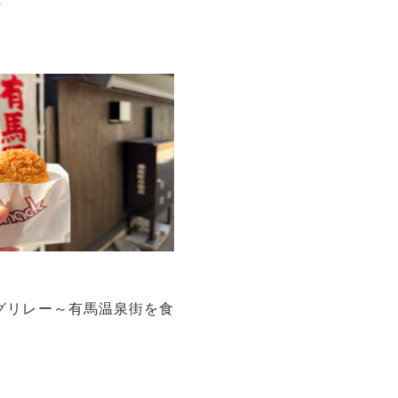
～
ログリレー～有馬温泉街を食