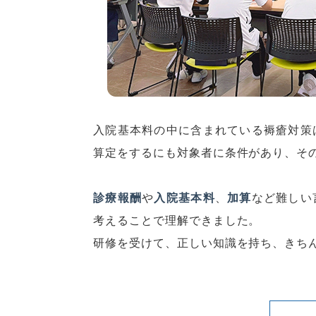
入院基本料の中に含まれている褥瘡対策
算定をするにも対象者に条件があり、そ
診療報酬
や
入院基本料
、
加算
など難しい
考えることで理解できました。
研修を受けて、正しい知識を持ち、きち