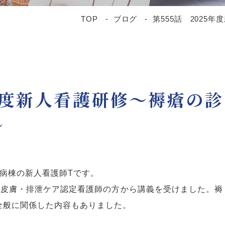
TOP
ブログ
第555話 2025
5年度新人看護研修～褥瘡の診
～
病棟の新人看護師
T
です。
て皮膚・排泄ケア認定看護師の方から講義を受けました。褥
全般に関係した内容もありました。