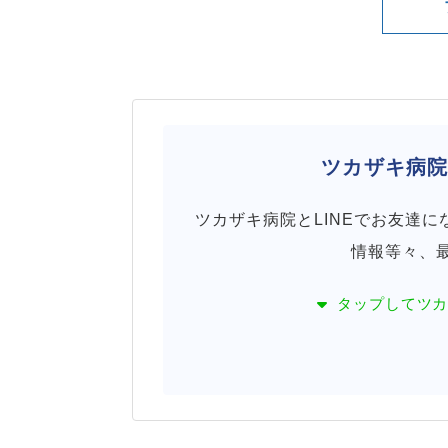
ツカザキ病
ツカザキ病院とLINEでお友達
情報等々、
タップして
ツ