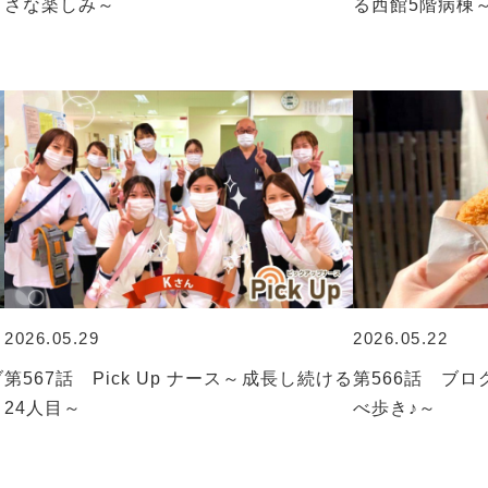
さな楽しみ～
る西館5階病棟
2026.05.29
2026.05.22
ブ
第567話 Pick Up ナース～成長し続ける
第566話 ブ
24人目～
べ歩き♪～