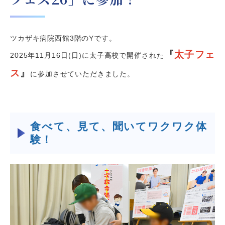
ツカザキ病院西館
3
階の
Y
です。
『
太子フェ
2025年11
月
16
日
(
日
)
に太子高校で開催された
ス
』
に参加させていただきました。
食べて、見て、聞いてワクワク体
験！