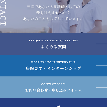
ONTACT
当院であなたの看護師としての
夢を叶えませんか？
あなたのことをお待ちしています。
FREQUENTLY ASKED QUESTIONS
よくある質問
HOSPITAL TOUR/INTERNSHIP
病院見学・インターンシップ
CONTACT FORM
お問い合わせ・申し込みフォーム