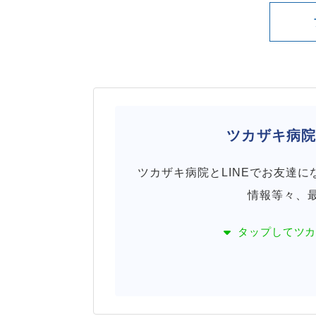
ツカザキ病
ツカザキ病院とLINEでお友達
情報等々、
タップして
ツ