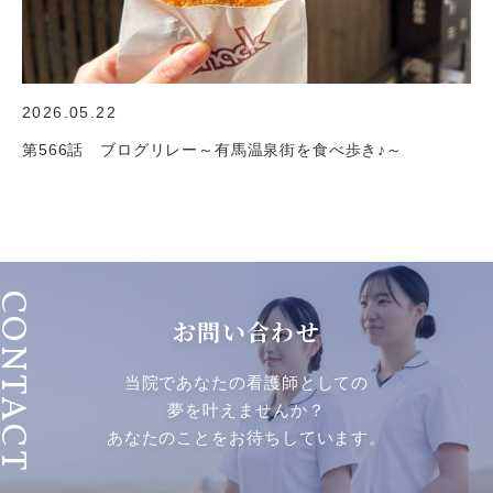
2026.05.22
第566話 ブログリレー～有馬温泉街を食べ歩き♪～
ONTACT
お問い合わせ
当院であなたの看護師としての
夢を叶えませんか？
あなたのことをお待ちしています。