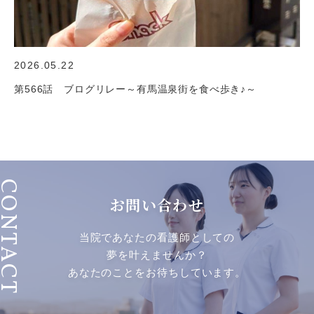
2026.05.22
第566話 ブログリレー～有馬温泉街を食べ歩き♪～
ONTACT
お問い合わせ
当院であなたの看護師としての
夢を叶えませんか？
あなたのことをお待ちしています。