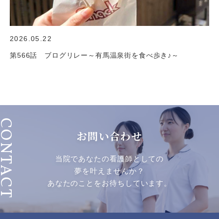
2026.05.22
第566話 ブログリレー～有馬温泉街を食べ歩き♪～
ONTACT
お問い合わせ
当院であなたの看護師としての
夢を叶えませんか？
あなたのことをお待ちしています。