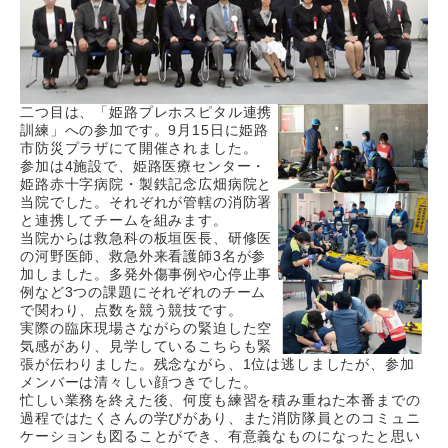
二つ目は、「姫路プレホスピタル連携
訓練」への参加です。
9
月
15
日に姫路
市防災プラザにて開催されました。
参加は
4
施設で、姫路医療センター・
姫路赤十字病院・製鉄記念広畑病院と
当院でした。それぞれが管轄の消防署
と連携してチームを組みます。
当院からは救急科の板垣医長、研修医
の河野医師、救急外来看護師
3
名が参
加しました。多発外傷事例や心停止事
例など
3
つの課題にそれぞれのチーム
で関わり、点数を競う競技です。
実際の臨床現場さながらの緊迫した空
気感があり、見学しているこちらも緊
張が伝わりました。残念ながら、
1
位は逃しましたが、参加
メンバーは清々しい顔つきでした。
忙しい業務を終えた後、何度も練習を積み重ねた本番までの
過程ではたくさんの学びがあり、また消防隊員とのコミュニ
ケーションも図ることができ、有意義なものになったと思い