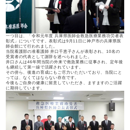
一つ目は、「令和元年度
兵庫県医師会救急医療業務功労者表
彰式」についてです。表彰式は
9
月
11
日に神戸市の兵庫県医
師会館にて行われました
。
当院看護部の准看護師
井口千恵子さんが表彰され、
10
名の
受賞者の代表として謝辞を述べられました。
井口さんは
46
年間当院の外来で救急業務に従事され、定年後
も継続して第一線で活躍されています。
その傍ら、後進の育成にもご尽力いただいており、当院にと
っては、なくてはならない存在です。
今後もご自身の健康に留意していただき、ますますのご活躍
に期待しています。