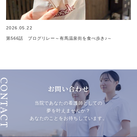
2026.05.22
第566話 ブログリレー～有馬温泉街を食べ歩き♪～
ONTACT
お問い合わせ
当院であなたの看護師としての
夢を叶えませんか？
あなたのことをお待ちしています。