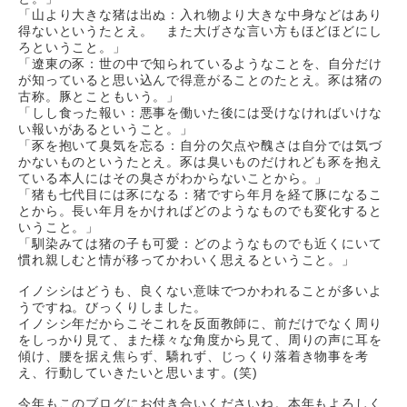
「山より大きな猪は出ぬ：入れ物より大きな中身などはあり
得ないというたとえ。
また大げさな言い方もほどほどにし
ろということ。」
「遼東の豕：世の中で知られているようなことを、自分だけ
が知っていると思い込んで得
意がることのたとえ。豕は猪の
古称。豚とこともいう。」
「しし食った報い：悪事を働いた後には受けなければいけな
い報いがあるということ。」
「豕を抱いて臭気を忘る：自分の欠点や醜さは自分では気づ
かないものというたとえ。
豕は臭いものだけれども豕を抱え
ている本人にはその臭さがわからないことから。」
「猪も七代目には豕になる：猪ですら年月を経て豚になるこ
とから。長い年月をかければどのようなものでも変化すると
いうこと。」
「馴染みては猪の子も可愛：どのようなものでも近くにいて
慣れ親しむと情が移ってかわいく思えるということ。」
イノシシはどうも、良くない意味でつかわれることが多いよ
うですね。びっくりしました。
イノシシ年だからこそこれを反面教師に、前だけでなく周り
をしっかり見て、また様々な角度から見て、周りの声に耳を
傾け、腰を据え焦らず、驕れず、じっくり落着き物事を考
え、行動していきたいと思います。
(
笑
)
今年もこのブログにお付き合いくださいね。本年もよろしく