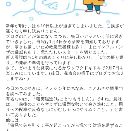
新年が明け、はや
10
日以上が過ぎてしまいました。ご挨拶が
遅くなり申し訳ありません。
ブログのことが気になりつつも、毎日がアッという間に過ぎ
ていきました。当院は
1
月
4
日から診療を開始しております
が、寒さも厳しいため救急患者様も多く、またインフルエン
ザの猛威もあり、慌ただしいスタートを切りました。
新人看護師も
1
年の締めくくりに差し掛かり、「
1
年の振り返
り」の発表の準備を行っています。
さて、どのような発表になるかワクワクドキドキで
2
月
7
日を
楽しみにしています。
(
後日、発表会の様子はブログでお伝え
しますね～
)
今日のつぶやきは、イノシシ年にちなみ、ことわざや慣用句
を調べてみました。
有名なのは、「猪突猛進
(
ちょとつもうしん
)
」ですね。意味
は、「前後のことを考えずに猛烈な勢いで突き進むこと。周
りへの配慮や反省なしにがむしゃらにやりぬくこと。」と書
いてありました。
他には、
「猪見て矢を引く：事が起こってから慌てて対策を講ずるこ
と。」