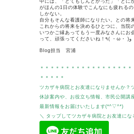
中には、「とてもしんどかった」「とに
がほんの1日の体験でこんなにも疲れる
しかない。
自分もそんな看護師になりたい。との将
これからの将来を決めるひとつに、当院の体
いつかご縁あってもう一度みなさんにお
って、頑張ってくださいね！٩( ・ω・ )و
Blog担当 宮浦
＊＊＊＊＊＊＊＊＊＊＊＊＊＊＊＊＊＊
＊＊＊＊＊
ツカザキ病院とお友達になりませんか？
休診案内や、お役立ち情報、市民公開講
最新情報をお届けいたします(*^▽^*)
＼ タップしてツカザキ病院とお友達にな