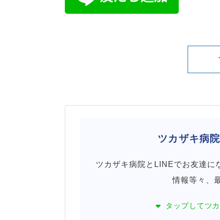
ツカザキ病
ツカザキ病院とLINEでお友達
情報等々、
タップして
ツ