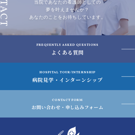
ONTACT
当院であなたの看護師としての
夢を叶えませんか？
あなたのことをお待ちしています。
FREQUENTLY ASKED QUESTIONS
よくある質問
HOSPITAL TOUR/INTERNSHIP
病院見学・インターンシップ
CONTACT FORM
お問い合わせ・申し込みフォーム