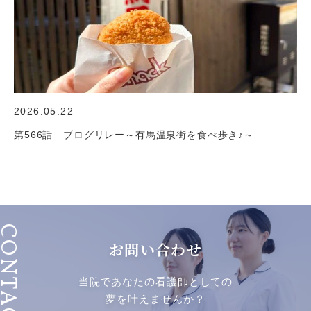
2026.05.22
第566話 ブログリレー～有馬温泉街を食べ歩き♪～
ONTACT
お問い合わせ
当院であなたの看護師としての
夢を叶えませんか？