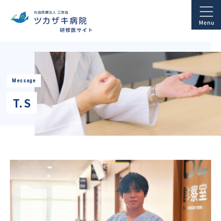
Message
T.S