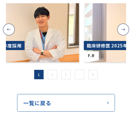
臨床研修医 2025年度採用
F.R
1
2
3
...
9
一覧に戻る