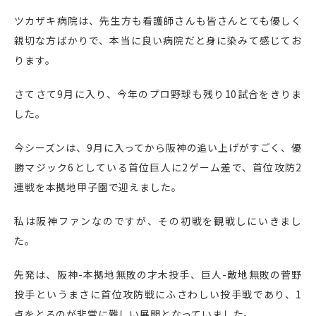
ツカザキ病院は、先生方も看護師さんも皆さんとても優しく
親切な方ばかりで、本当に良い病院だと身に染みて感じてお
ります。
さてさて
9
月に入り、今年のプロ野球も残り
10
試合をきりま
した。
今シーズンは、
9
月に入ってから阪神の追い上げがすごく、優
勝マジック
6
としている首位巨人に
2
ゲーム差で、首位攻防
2
連戦を本拠地甲子園で迎えました。
私は阪神ファンなのですが、その初戦を観戦しにいきまし
た。
先発は、阪神
-
本拠地無敗の才木投手、巨人
-
敵地無敗の菅野
投手というまさに首位攻防戦にふさわしい投手戦であり、
1
点をとるのが非常に難しい展開となっていました。