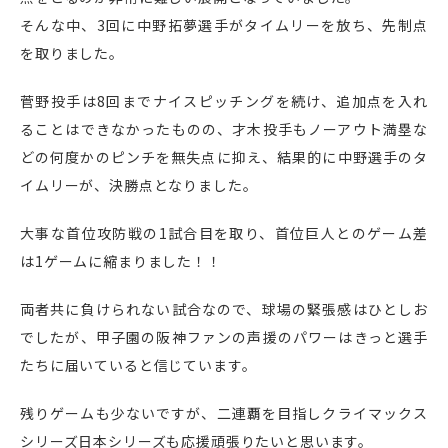
そんな中、
3
回に中野拓夢選手がタイムリーを放ち、先制点
を取りました。
菅野投手は
8
回までナイスピッチングを続け、追加点を入れ
ることはできなかったものの、才木投手もノーアウト満塁な
どの何度かのピンチを無失点に抑え、結果的に中野選手のタ
イムリーが、決勝点となりました。
大事な首位攻防戦の
1
試合目を取り、首位巨人とのゲーム差
は
1
ゲームに縮まりました！！
両者共に負けられない試合なので、球場の緊張感はひとしお
でしたが、甲子園の阪神ファンの声援のパワーはきっと選手
たちに届いていると信じています。
残りゲームも少ないですが、二連覇を目指しクライマックス
シリーズ日本シリーズも応援頑張りたいと思います。