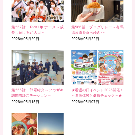
第567話 Pick Up ナース～成
第566話 ブログリレー～有馬
長し続ける24人目～
温泉街を食べ歩き♪～
2026年05月29日
2026年05月22日
第565話 部署紹介～ツカザキ
★看護の日イベント2026開催！
訪問看護ステーション～
～看護体験と健康チェック～★
2026年05月15日
2026年05月07日