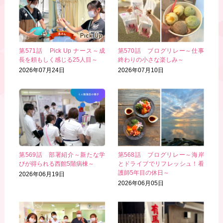
第571話 Pick Up ナース～成
第570話 ブログリレー～仕事
長を頼もしく感じる25人目～
終わりの小さな楽しみ～
2026年07月24日
2026年07月10日
第569話 部署紹介～新たな学
第568話 ブログリレー～海岸
びが得られる西館5階病棟～
とドライブでリフレッシュ！看
護師5年目の休日～
2026年06月19日
2026年06月05日