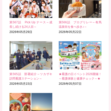
第567話 Pick Up ナース～成
第566話 ブログリレー～有馬
長し続ける24人目～
温泉街を食べ歩き♪～
2026年05月29日
2026年05月22日
第565話 部署紹介～ツカザキ
★看護の日イベント2026開催！
訪問看護ステーション～
～看護体験と健康チェック～★
2026年05月15日
2026年05月07日