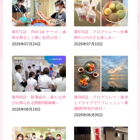
第571話 Pick Up ナース～成
第570話 ブログリレー～仕事
長を頼もしく感じる25人目～
終わりの小さな楽しみ～
2026年07月24日
2026年07月10日
第569話 部署紹介～新たな学
第568話 ブログリレー～海岸
びが得られる西館5階病棟～
とドライブでリフレッシュ！看
護師5年目の休日～
2026年06月19日
2026年06月05日